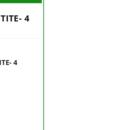
ITE- 4
TE- 4
.