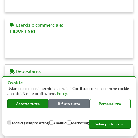
Esercizio commerciale:
LIOVET SRL
Depositario:
MECAFARM SNC
Cookie
Usiamo solo cookie tecnici essenziali. Con il tuo consenso anche cookie
analitici. Niente profilazione.
Policy
.
Accetta tutto
Rifiuta tutto
Personalizza
Smaltimento:
Tecnici (sempre attivi)
Analitici
Marketing
MESSINAMBIENTE SPA
Salva preferenze