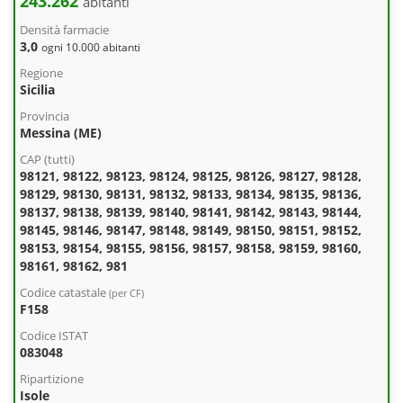
243.262
abitanti
Densità farmacie
3,0
ogni 10.000 abitanti
Regione
Sicilia
Provincia
Messina (ME)
CAP (tutti)
98121, 98122, 98123, 98124, 98125, 98126, 98127, 98128,
98129, 98130, 98131, 98132, 98133, 98134, 98135, 98136,
98137, 98138, 98139, 98140, 98141, 98142, 98143, 98144,
98145, 98146, 98147, 98148, 98149, 98150, 98151, 98152,
98153, 98154, 98155, 98156, 98157, 98158, 98159, 98160,
98161, 98162, 981
Codice catastale
(per CF)
F158
Codice ISTAT
083048
Ripartizione
Isole