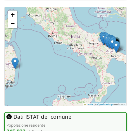
+
−
Leaflet
|
©
OpenStreetMap
contributors
Dati ISTAT del comune
Popolazione residente