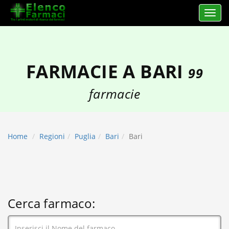
Apri 
elencofarmaci.it
FARMACIE A BARI
99
farmacie
Home
Regioni
Puglia
Bari
Bari
Cerca farmaco: