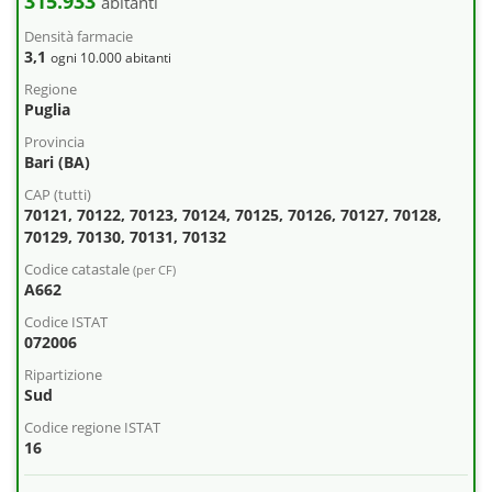
315.933
abitanti
Densità farmacie
3,1
ogni 10.000 abitanti
Regione
Puglia
Provincia
Bari (BA)
CAP (tutti)
70121, 70122, 70123, 70124, 70125, 70126, 70127, 70128,
70129, 70130, 70131, 70132
Codice catastale
(per CF)
A662
Codice ISTAT
072006
Ripartizione
Sud
Codice regione ISTAT
16