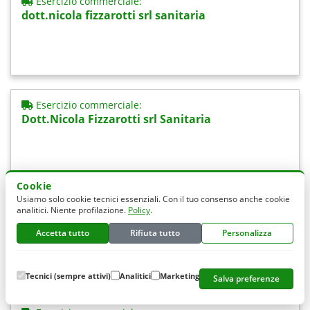
Esercizio commerciale:
dott.nicola fizzarotti srl sanitaria
Esercizio commerciale:
Dott.Nicola Fizzarotti srl Sanitaria
Cookie
Usiamo solo cookie tecnici essenziali. Con il tuo consenso anche cookie
Esercizio commerciale:
analitici. Niente profilazione.
Policy
.
Drugs & More
Accetta tutto
Rifiuta tutto
Personalizza
Tecnici (sempre attivi)
Analitici
Marketing
Salva preferenze