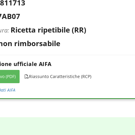
811713
7AB07
Ricetta ripetibile (RR)
ura:
 non rimborsabile
one ufficiale AIFA
ivo (PDF)
Riassunto Caratteristiche (RCP)
ati AIFA