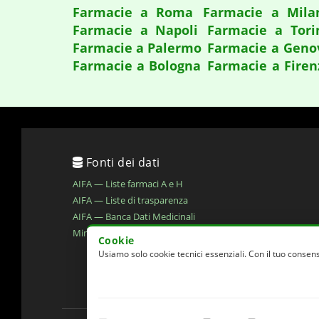
Farmacie a Roma
Farmacie a Mila
Farmacie a Napoli
Farmacie a Tori
Farmacie a Palermo
Farmacie a Geno
Farmacie a Bologna
Farmacie a Firen
Fonti dei dati
AIFA — Liste farmaci A e H
AIFA — Liste di trasparenza
AIFA — Banca Dati Medicinali
Ministero della Salute — Open Data
Cookie
Usiamo solo cookie tecnici essenziali. Con il tuo consens