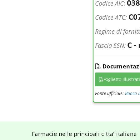
038
Codice AIC:
C0
Codice ATC:
Regime di fornit
C -
Fascia SSN:
Documentazi
Foglietto Illustrat
Fonte ufficiale:
Banca D
Farmacie nelle principali citta' italiane