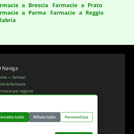
rmacie a Brescia
Farmacie a Prato
rmacie a Parma
Farmacie a Reggio
labria
Naviga
ome — farmaci
tte le farmacie
rmacie per regione
okie policy
ivacy policy
chiarazione di accessibilita'
Accetta tutto
Rifiuta tutto
Personalizza
eferenze cookie