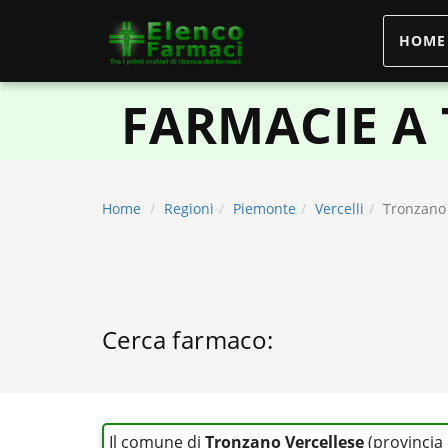
HOME
elencofarmaci.it
FARMACIE A
Home
Regioni
Piemonte
Vercelli
Tronzano 
Cerca farmaco:
Il comune di
Tronzano Vercellese
(provincia