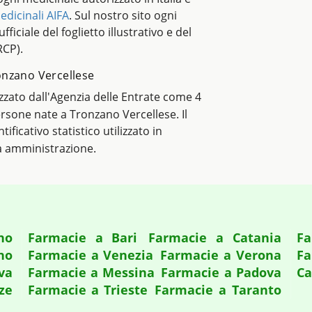
edicinali AIFA
. Sul nostro sito ogni
ficiale del foglietto illustrativo e del
RCP).
Tronzano Vercellese
lizzato dall'Agenzia delle Entrate come 4
persone nate a Tronzano Vercellese. Il
ntificativo statistico utilizzato in
a amministrazione.
no
Farmacie a Bari
Farmacie a Catania
Fa
no
Farmacie a Venezia
Farmacie a Verona
Fa
va
Farmacie a Messina
Farmacie a Padova
Ca
ze
Farmacie a Trieste
Farmacie a Taranto