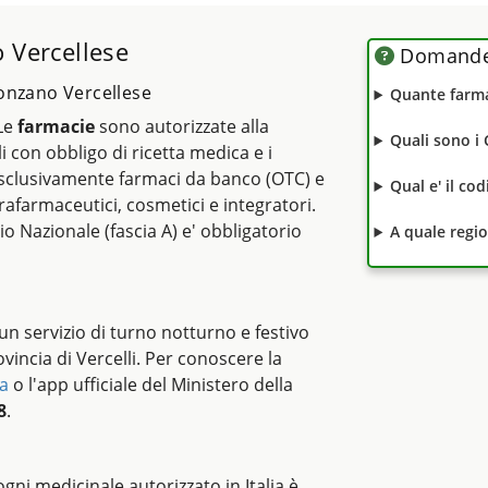
 Vercellese
Domande 
ronzano Vercellese
Quante farma
 Le
farmacie
sono autorizzate alla
Quali sono i
li con obbligo di ricetta medica e i
clusivamente farmaci da banco (OTC) e
Qual e' il co
rafarmaceutici, cosmetici e integratori.
io Nazionale (fascia A) e' obbligatorio
A quale regi
n servizio di turno notturno e festivo
vincia di Vercelli. Per conoscere la
a
o l'app ufficiale del Ministero della
8
.
i ogni medicinale autorizzato in Italia è