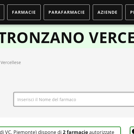
FARMACIE
PARAFARMACIE
AZIENDE
P
 TRONZANO VERCE
Vercellese
 di VC, Piemonte) dispone di
2 farmacie
autorizzate