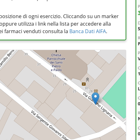
P
posizione di ogni esercizio. Cliccando su un marker
D
pure utilizza i link nella lista per accedere alla
 dei farmaci venduti consulta la
Banca Dati AIFA
.
R
P
V
C
C
R
C