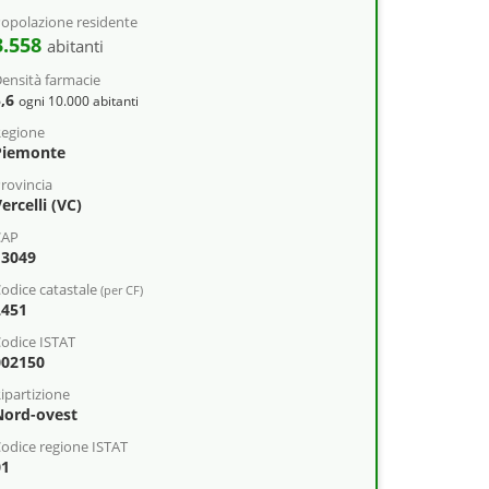
opolazione residente
3.558
abitanti
ensità farmacie
5,6
ogni 10.000 abitanti
egione
Piemonte
rovincia
ercelli (VC)
CAP
13049
odice catastale
(per CF)
L451
odice ISTAT
002150
ipartizione
Nord-ovest
odice regione ISTAT
01