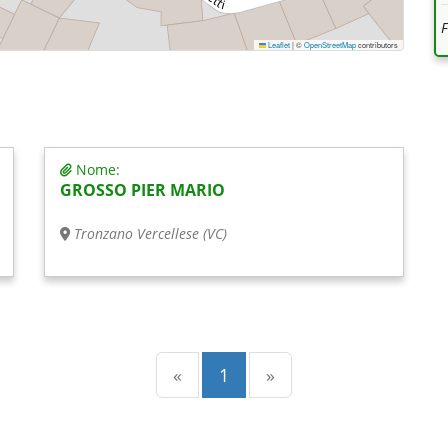
Leaflet
|
©
OpenStreetMap
contributors
Nome:
GROSSO PIER MARIO
Tronzano Vercellese (VC)
Precedente
(current)
Successiva
«
1
»