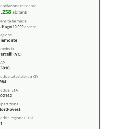
opolazione residente
1.258
abitanti
ensità farmacie
7,9
ogni 10.000 abitanti
egione
Piemonte
rovincia
ercelli (VC)
CAP
13010
odice catastale
(per CF)
I984
odice ISTAT
002142
ipartizione
Nord-ovest
odice regione ISTAT
01