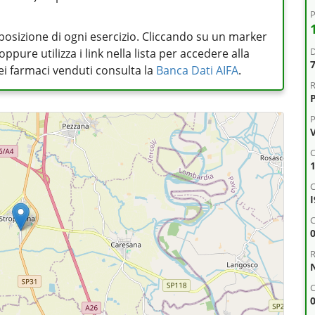
P
posizione di ogni esercizio. Cliccando su un marker
D
pure utilizza i link nella lista per accedere alla
 dei farmaci venduti consulta la
Banca Dati AIFA
.
R
P
V
C
C
R
C