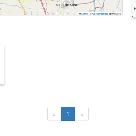
Leaflet
|
©
OpenStreetMap
contributors
Precedente
(current)
Successiva
«
1
»