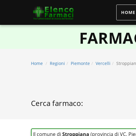
HOME
elencofarmaci.it
FARMAC
Home
Regioni
Piemonte
Vercelli
Stroppia
Cerca farmaco:
Il comune di
Stroppiana
(provincia di VC, P