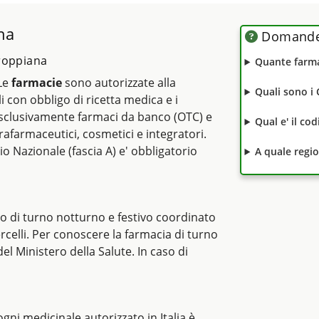
na
Domande 
troppiana
Quante farma
 Le
farmacie
sono autorizzate alla
Quali sono i
li con obbligo di ricetta medica e i
clusivamente farmaci da banco (OTC) e
Qual e' il co
rafarmaceutici, cosmetici e integratori.
io Nazionale (fascia A) e' obbligatorio
A quale regi
o di turno notturno e festivo coordinato
ercelli. Per conoscere la farmacia di turno
del Ministero della Salute. In caso di
i ogni medicinale autorizzato in Italia è