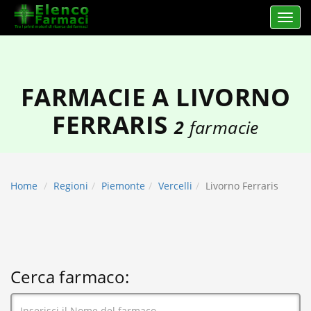
Apri 
elencofarmaci.it
FARMACIE A LIVORNO
FERRARIS
2
farmacie
Home
Regioni
Piemonte
Vercelli
Livorno Ferraris
Cerca farmaco: