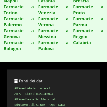
Napoli
Catania
Brescia
Farmacie a
Farmacie a
Farmacie a
Torino
Venezia
Prato
Farmacie a
Farmacie a
Farmacie a
Palermo
Verona
Parma
Farmacie a
Farmacie a
Farmacie a
Genova
Messina
Reggio
Farmacie a
Farmacie a
Calabria
Bologna
Padova
Fonti dei dati
AIFA — Liste farmaci A e H
AIFA — Liste di trasparenza
AIFA — Banca Dati Medicinali
Ministero della Salute — Open Data