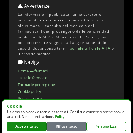
Avvertenze
Le informazioni pubblicate hanno carattere
puramente
informativo
e non sostituiscono in
alcun modo il consulto del medico o del
farmacista. I dati provengono dalle banche dati
pubbliche di AIFA e Ministero della Salute, ma
possono essere soggetti ad aggiornamenti. In
caso di dubbi consultare il
portale ufficiale AIFA
o
il proprio medico.
Naviga
Home — farmaci
Tutte le farmacie
Farmacie per regione
Cookie policy
Privacy policy
Dichiarazione di accessibilita'
Cookie
Usiamo solo cookie tecnici essenziali. Con il tuo consenso anche cookie
Preferenze cookie
analitici. Niente profilazione.
Policy
.
Accetta tutto
Rifiuta tutto
Personalizza
© 2026 elencofarmaci.it | Dati farmaci:
AIFA