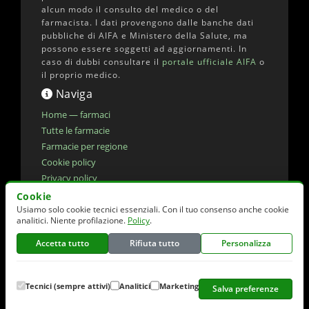
alcun modo il consulto del medico o del
farmacista. I dati provengono dalle banche dati
pubbliche di AIFA e Ministero della Salute, ma
possono essere soggetti ad aggiornamenti. In
caso di dubbi consultare il
portale ufficiale AIFA
o
il proprio medico.
Naviga
Home — farmaci
Tutte le farmacie
Farmacie per regione
Cookie policy
Privacy policy
Dichiarazione di accessibilita'
Cookie
Usiamo solo cookie tecnici essenziali. Con il tuo consenso anche cookie
Preferenze cookie
analitici. Niente profilazione.
Policy
.
Accetta tutto
Rifiuta tutto
Personalizza
© 2026 elencofarmaci.it | Dati farmaci:
AIFA
(CC-BY 4.0) | Dati farmacie:
Ministero della
Salute
(CC-BY 4.0)
Tecnici (sempre attivi)
Analitici
Marketing
Salva preferenze