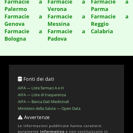
Farmacie a
Farmacie a
Farmacie a
Palermo
Verona
Parma
Farmacie a
Farmacie a
Farmacie a
Genova
Messina
Reggio
Farmacie a
Farmacie a
Calabria
Bologna
Padova
Fonti dei dati
AIFA — Liste farmaci A e H
AIFA — Liste di trasparenza
AIFA — Banca Dati Medicinali
Ministero della Salute — Open Data
Avvertenze
Le informazioni pubblicate hanno carattere
puramente
informativo
e non sostituiscono in