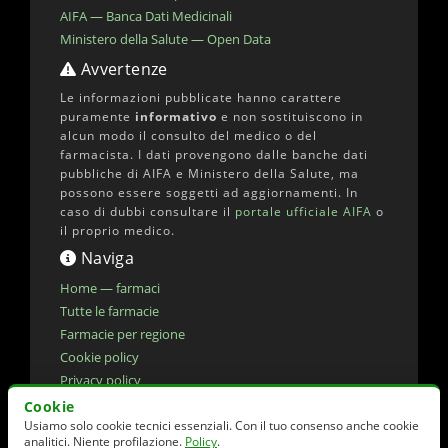
AIFA — Banca Dati Medicinali
Ministero della Salute — Open Data
Avvertenze
Le informazioni pubblicate hanno carattere
puramente
informativo
e non sostituiscono in
alcun modo il consulto del medico o del
farmacista. I dati provengono dalle banche dati
pubbliche di AIFA e Ministero della Salute, ma
possono essere soggetti ad aggiornamenti. In
caso di dubbi consultare il
portale ufficiale AIFA
o
il proprio medico.
Naviga
Home — farmaci
Tutte le farmacie
Farmacie per regione
Cookie policy
Privacy policy
Dichiarazione di accessibilita'
Cookie
Usiamo solo cookie tecnici essenziali. Con il tuo consenso anche cookie
Preferenze cookie
analitici. Niente profilazione.
Policy
.