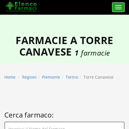
Apri 
elencofarmaci.it
FARMACIE A TORRE
CANAVESE
1
farmacie
Home
Regioni
Piemonte
Torino
Torre Canavese
Cerca farmaco: