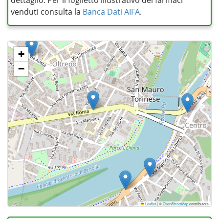
dettaglio. Per il foglietto illustrativo dei farmaci
venduti consulta la
Banca Dati AIFA
.
+
−
Leaflet
|
©
OpenStreetMap
contributors