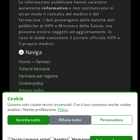
Le informazioni pubblicate hanno carattere
puramente
informativo
e non sostituiscono in
alcun modo il consulto del medico o del
farmacista. I dati provengono dalle banche dati
pubbliche di AIFA e Ministero della Salute, ma
possono essere soggetti ad aggiornamenti. In
caso di dubbi consultare il
portale ufficiale AIFA
o
il proprio medico.
Naviga
Home — farmaci
Tutte le farmacie
Farmacie per regione
Cookie policy
Privacy policy
Dichiarazione di accessibilita'
Cookie
Usiamo solo cookie tecnici essenziali. Con il tuo consenso anche cookie
Preferenze cookie
analitici. Niente profilazione.
Policy
.
Accetta tutto
Rifiuta tutto
Personalizza
© 2026 elencofarmaci.it | Dati farmaci:
AIFA
(CC-BY 4.0) | Dati farmacie:
Ministero della
Salute
(CC-BY 4.0)
Tecnici (sempre attivi)
Analitici
Marketing