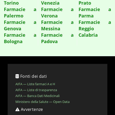
Torino
Venezia
Prato
Farmacie a
Farmacie a
Farmacie a
Palermo
Verona
Parma
Farmacie a
Farmacie a
Farmacie a
Genova
Messina
Reggio
Farmacie a
Farmacie a
Calabria
Bologna
Padova
Fonti dei dati
AIFA — Liste farmaci A e H
AIFA — Liste di trasparenza
AIFA — Banca Dati Medicinali
Ministero della Salute — Open Data
Avvertenze