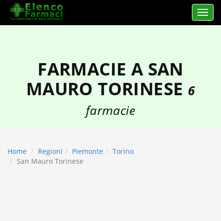
Apri 
elencofarmaci.it
FARMACIE A SAN
MAURO TORINESE
6
farmacie
Home
Regioni
Piemonte
Torino
San Mauro Torinese