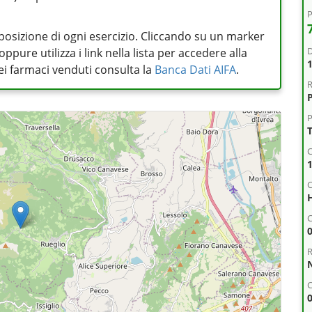
P
posizione di ogni esercizio. Cliccando su un marker
D
pure utilizza i link nella lista per accedere alla
 dei farmaci venduti consulta la
Banca Dati AIFA
.
R
P
C
C
R
C