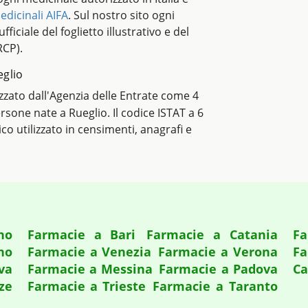
edicinali AIFA
. Sul nostro sito ogni
ficiale del foglietto illustrativo e del
RCP).
eglio
lizzato dall'Agenzia delle Entrate come 4
ersone nate a Rueglio. Il codice ISTAT a 6
tico utilizzato in censimenti, anagrafi e
no
Farmacie a Bari
Farmacie a Catania
Fa
no
Farmacie a Venezia
Farmacie a Verona
Fa
va
Farmacie a Messina
Farmacie a Padova
Ca
ze
Farmacie a Trieste
Farmacie a Taranto