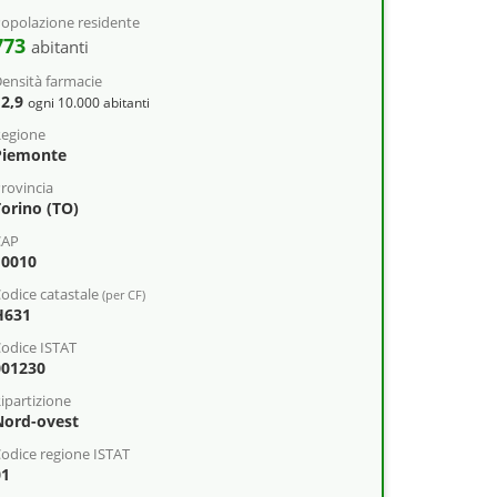
opolazione residente
773
abitanti
ensità farmacie
12,9
ogni 10.000 abitanti
egione
Piemonte
rovincia
Torino (TO)
CAP
10010
odice catastale
(per CF)
H631
odice ISTAT
001230
ipartizione
Nord-ovest
odice regione ISTAT
01