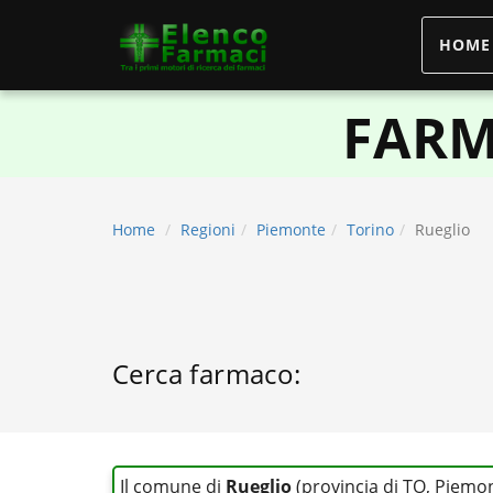
HOME
elencofarmaci.it
FARM
Home
Regioni
Piemonte
Torino
Rueglio
Cerca farmaco:
Il comune di
Rueglio
(provincia di TO, Piemo