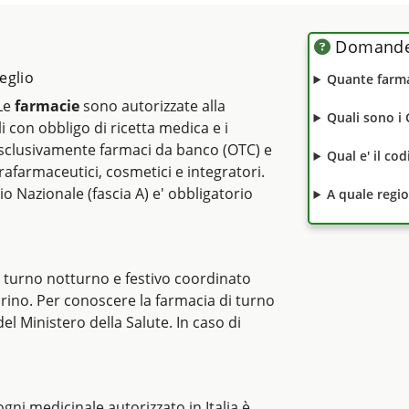
Domande 
eglio
Quante farma
 Le
farmacie
sono autorizzate alla
Quali sono i 
li con obbligo di ricetta medica e i
clusivamente farmaci da banco (OTC) e
Qual e' il co
rafarmaceutici, cosmetici e integratori.
io Nazionale (fascia A) e' obbligatorio
A quale regi
i turno notturno e festivo coordinato
orino. Per conoscere la farmacia di turno
del Ministero della Salute. In caso di
i ogni medicinale autorizzato in Italia è