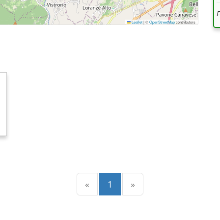
Leaflet
|
©
OpenStreetMap
contributors
Precedente
(current)
Successiva
«
1
»