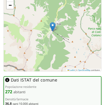
−
Leaflet
|
©
OpenStreetMap
contributors
Dati ISTAT del comune
Popolazione residente
272
abitanti
Densità farmacie
36,8
ogni 10.000 abitanti