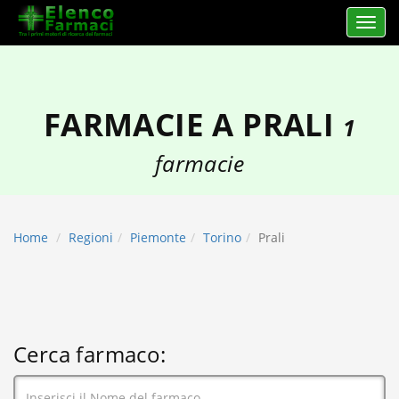
Apri 
elencofarmaci.it
FARMACIE A PRALI
1
farmacie
Home
Regioni
Piemonte
Torino
Prali
Cerca farmaco: