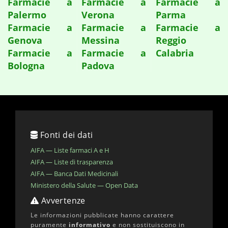
Farmacie a
Farmacie a
Farmacie a
Palermo
Verona
Parma
Farmacie a
Farmacie a
Farmacie a
Genova
Messina
Reggio
Farmacie a
Farmacie a
Calabria
Bologna
Padova
Fonti dei dati
AIFA — Liste farmaci A e H
AIFA — Liste di trasparenza
AIFA — Banca Dati Medicinali
Ministero della Salute — Open Data
Avvertenze
Le informazioni pubblicate hanno carattere
puramente
informativo
e non sostituiscono in