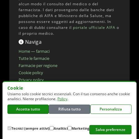
alcun modo il consulto del medico o del
farmacista. I dati provengono dalle banche dati
pubbliche di AIFA e Ministero della Salute, ma
possono essere soggetti ad aggiornamenti. In
caso di dubbi consultare il
portale ufficiale AIFA
o
il proprio medico.
Naviga
Home — farmaci
Tutte le farmacie
Farmacie per regione
Cookie policy
Privacy policy
Dichiarazione di accessibilita'
Cookie
Usiamo solo cookie tecnici essenziali. Con il tuo consenso anche cookie
Preferenze cookie
analitici. Niente profilazione.
Policy
.
Accetta tutto
Rifiuta tutto
Personalizza
© 2026 elencofarmaci.it | Dati farmaci:
AIFA
(CC-BY 4.0) | Dati farmacie:
Ministero della
Salute
(CC-BY 4.0)
Tecnici (sempre attivi)
Analitici
Marketing
Salva preferenze