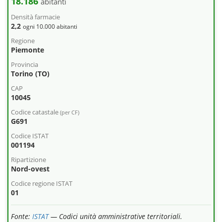
18.186
abitanti
Densità farmacie
2,2
ogni 10.000 abitanti
Regione
Piemonte
Provincia
Torino (TO)
CAP
10045
Codice catastale
(per CF)
G691
Codice ISTAT
001194
Ripartizione
Nord-ovest
Codice regione ISTAT
01
Fonte:
ISTAT
— Codici unità amministrative territoriali.