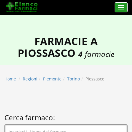
Apri 
elencofarmaci.it
FARMACIE A
PIOSSASCO
4
farmacie
Home
Regioni
Piemonte
Torino
Piossasco
Cerca farmaco: