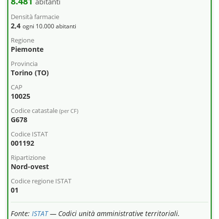
8.481
abitanti
Densità farmacie
2,4
ogni 10.000 abitanti
Regione
Piemonte
Provincia
Torino (TO)
CAP
10025
Codice catastale
(per CF)
G678
Codice ISTAT
001192
Ripartizione
Nord-ovest
Codice regione ISTAT
01
Fonte:
ISTAT
— Codici unità amministrative territoriali.