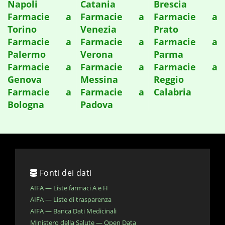
Napoli
Catania
Brescia
Farmacie a
Farmacie a
Farmacie a
Torino
Venezia
Prato
Farmacie a
Farmacie a
Farmacie a
Palermo
Verona
Parma
Farmacie a
Farmacie a
Farmacie a
Genova
Messina
Reggio
Farmacie a
Farmacie a
Calabria
Bologna
Padova
Fonti dei dati
AIFA — Liste farmaci A e H
AIFA — Liste di trasparenza
AIFA — Banca Dati Medicinali
Ministero della Salute — Open Data