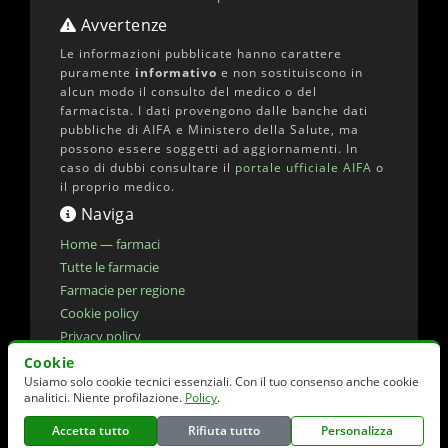
Avvertenze
Le informazioni pubblicate hanno carattere
puramente
informativo
e non sostituiscono in
alcun modo il consulto del medico o del
farmacista. I dati provengono dalle banche dati
pubbliche di AIFA e Ministero della Salute, ma
possono essere soggetti ad aggiornamenti. In
caso di dubbi consultare il
portale ufficiale AIFA
o
il proprio medico.
Naviga
Home — farmaci
Tutte le farmacie
Farmacie per regione
Cookie policy
Privacy policy
Dichiarazione di accessibilita'
Cookie
Usiamo solo cookie tecnici essenziali. Con il tuo consenso anche cookie
Preferenze cookie
analitici. Niente profilazione.
Policy
.
Accetta tutto
Rifiuta tutto
Personalizza
© 2026 elencofarmaci.it | Dati farmaci:
AIFA