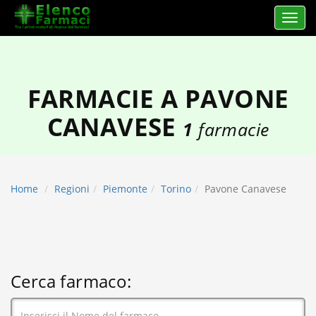
Apri 
elencofarmaci.it
FARMACIE A PAVONE
CANAVESE
1
farmacie
Home
Regioni
Piemonte
Torino
Pavone Canavese
Cerca farmaco: