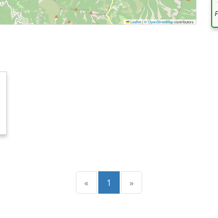
Leaflet
|
©
OpenStreetMap
contributors
Precedente
(current)
Successiva
«
1
»