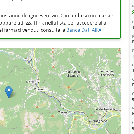
P
posizione di ogni esercizio. Cliccando su un marker
D
pure utilizza i link nella lista per accedere alla
 dei farmaci venduti consulta la
Banca Dati AIFA
.
R
P
C
C
R
C