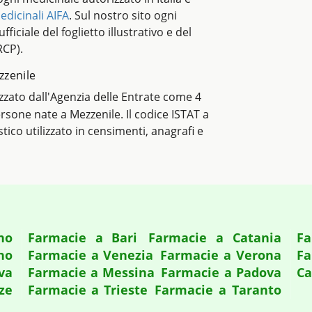
edicinali AIFA
. Sul nostro sito ogni
ficiale del foglietto illustrativo e del
RCP).
ezzenile
lizzato dall'Agenzia delle Entrate come 4
persone nate a Mezzenile. Il codice ISTAT a
istico utilizzato in censimenti, anagrafi e
no
Farmacie a Bari
Farmacie a Catania
Fa
no
Farmacie a Venezia
Farmacie a Verona
Fa
va
Farmacie a Messina
Farmacie a Padova
Ca
ze
Farmacie a Trieste
Farmacie a Taranto