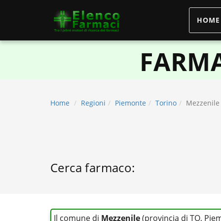
HOME
elencofarmaci.it
FARMA
Home
Regioni
Piemonte
Torino
Mezzenile
Cerca farmaco:
Il comune di
Mezzenile
(provincia di TO, Pie