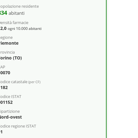
opolazione residente
834
abitanti
ensità farmacie
12,0
ogni 10.000 abitanti
egione
Piemonte
rovincia
Torino (TO)
CAP
10070
odice catastale
(per CF)
F182
odice ISTAT
001152
ipartizione
Nord-ovest
odice regione ISTAT
01