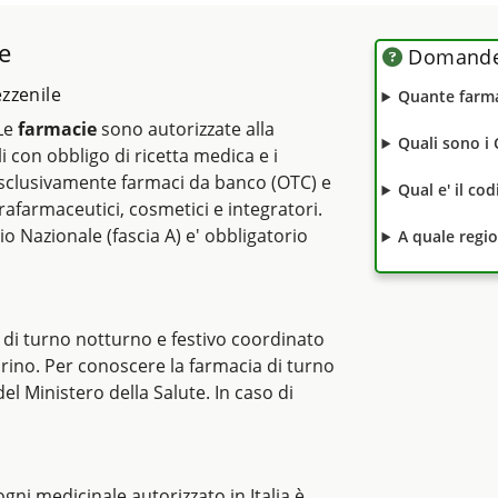
e
Domande 
zzenile
Quante farma
 Le
farmacie
sono autorizzate alla
Quali sono i
li con obbligo di ricetta medica e i
clusivamente farmaci da banco (OTC) e
Qual e' il co
rafarmaceutici, cosmetici e integratori.
io Nazionale (fascia A) e' obbligatorio
A quale regi
 di turno notturno e festivo coordinato
orino. Per conoscere la farmacia di turno
del Ministero della Salute. In caso di
i ogni medicinale autorizzato in Italia è