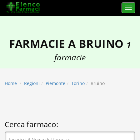
Apri 
elencofarmaci.it
FARMACIE A BRUINO
1
farmacie
Home
Regioni
Piemonte
Torino
Bruino
Cerca farmaco: