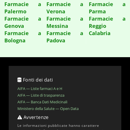
Farmacie a
Farmacie a
Farmacie a
Palermo
Verona
Parma
Farmacie a
Farmacie a
Farmacie a
Genova
Messina
Reggio
Farmacie a
Farmacie a
Calabria
Bologna
Padova
Fonti dei dati
AIFA — Liste farmaci A e H
AIFA — Liste di trasparenza
AIFA — Banca Dati Medicinali
Ministero della Salute — Open Data
Avvertenze
Le informazioni pubblicate hanno carattere