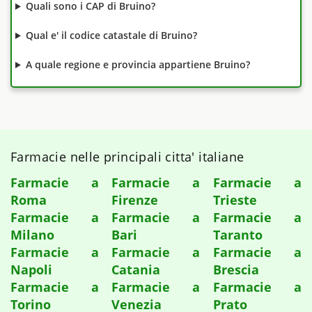
Quali sono i CAP di Bruino?
Qual e' il codice catastale di Bruino?
A quale regione e provincia appartiene Bruino?
Farmacie nelle principali citta' italiane
Farmacie a
Farmacie a
Farmacie a
Roma
Firenze
Trieste
Farmacie a
Farmacie a
Farmacie a
Milano
Bari
Taranto
Farmacie a
Farmacie a
Farmacie a
Napoli
Catania
Brescia
Farmacie a
Farmacie a
Farmacie a
Torino
Venezia
Prato