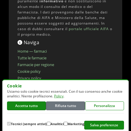
puramente
informativo
e non sostituiscono in
alcun modo il consulto del medico o del
farmacista. I dati provengono dalle banche dati
pubbliche di AIFA e Ministero della Salute, ma
possono essere soggetti ad aggiornamenti. In
caso di dubbi consultare il
portale ufficiale AIFA
o
il proprio medico.
Naviga
Home — farmaci
Tutte le farmacie
Farmacie per regione
Cookie policy
Privacy policy
Dichiarazione di accessibilita'
Cookie
Usiamo solo cookie tecnici essenziali. Con il tuo consenso anche cookie
Preferenze cookie
analitici. Niente profilazione.
Policy
.
Accetta tutto
Rifiuta tutto
Personalizza
© 2026 elencofarmaci.it | Dati farmaci:
AIFA
(CC-BY 4.0) | Dati farmacie:
Ministero della
Salute
(CC-BY 4.0)
Tecnici (sempre attivi)
Analitici
Marketing
Salva preferenze