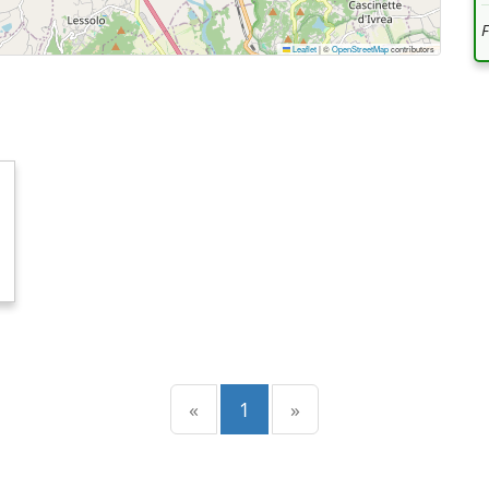
Leaflet
|
©
OpenStreetMap
contributors
Precedente
(current)
Successiva
«
1
»