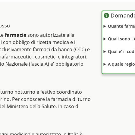
Domande 
rosso
Quante farma
 Le
farmacie
sono autorizzate alla
Quali sono i
li con obbligo di ricetta medica e i
clusivamente farmaci da banco (OTC) e
Qual e' il co
rafarmaceutici, cosmetici e integratori.
io Nazionale (fascia A) e' obbligatorio
A quale regi
 turno notturno e festivo coordinato
orino. Per conoscere la farmacia di turno
del Ministero della Salute. In caso di
i ogni medicinale autorizzato in Italia è