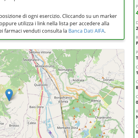
P
posizione di ogni esercizio. Cliccando su un marker
D
pure utilizza i link nella lista per accedere alla
 dei farmaci venduti consulta la
Banca Dati AIFA
.
R
P
C
C
R
C