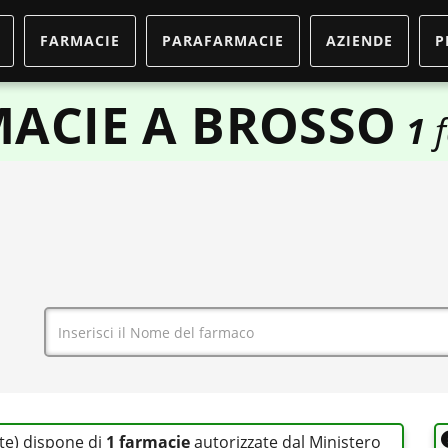
FARMACIE
PARAFARMACIE
AZIENDE
P
ACIE A BROSSO
1
f
te) dispone di
1 farmacie
autorizzate dal Ministero