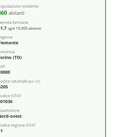
opolazione residente
460
abitanti
ensità farmacie
21,7
ogni 10.000 abitanti
egione
Piemonte
rovincia
Torino (TO)
CAP
10080
odice catastale
(per CF)
B205
odice ISTAT
001036
ipartizione
Nord-ovest
odice regione ISTAT
01