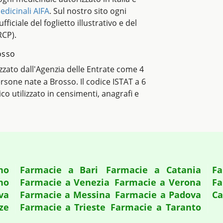
edicinali AIFA
. Sul nostro sito ogni
ficiale del foglietto illustrativo e del
RCP).
rosso
lizzato dall'Agenzia delle Entrate come 4
persone nate a Brosso. Il codice ISTAT a 6
tico utilizzato in censimenti, anagrafi e
no
Farmacie a Bari
Farmacie a Catania
Fa
no
Farmacie a Venezia
Farmacie a Verona
Fa
va
Farmacie a Messina
Farmacie a Padova
Ca
ze
Farmacie a Trieste
Farmacie a Taranto