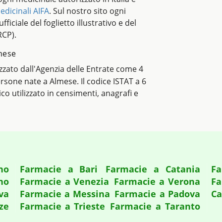
edicinali AIFA
. Sul nostro sito ogni
ficiale del foglietto illustrativo e del
RCP).
lmese
lizzato dall'Agenzia delle Entrate come 4
persone nate a Almese. Il codice ISTAT a 6
tico utilizzato in censimenti, anagrafi e
no
Farmacie a Bari
Farmacie a Catania
Fa
no
Farmacie a Venezia
Farmacie a Verona
Fa
va
Farmacie a Messina
Farmacie a Padova
Ca
ze
Farmacie a Trieste
Farmacie a Taranto