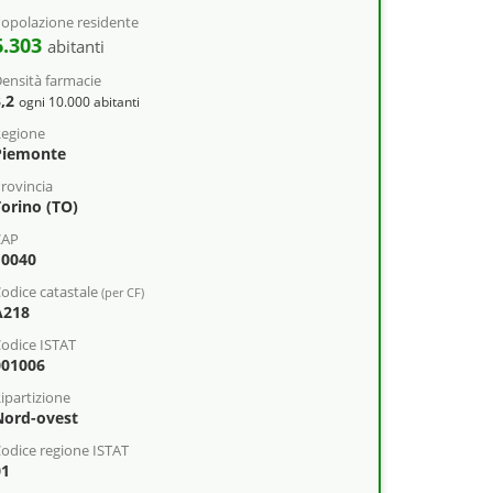
opolazione residente
6.303
abitanti
ensità farmacie
3,2
ogni 10.000 abitanti
egione
Piemonte
rovincia
Torino (TO)
CAP
10040
odice catastale
(per CF)
A218
odice ISTAT
001006
ipartizione
Nord-ovest
odice regione ISTAT
01