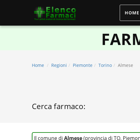
HOME
elencofarmaci.it
FARM
Home
Regioni
Piemonte
Torino
Almese
Cerca farmaco:
Il comune di
Almese
(provincia di TO, Piemo