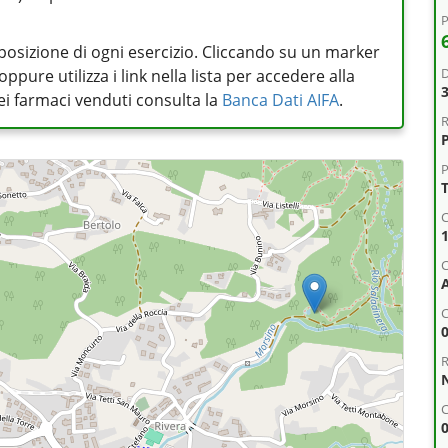
P
posizione di ogni esercizio. Cliccando su un marker
D
pure utilizza i link nella lista per accedere alla
 dei farmaci venduti consulta la
Banca Dati AIFA
.
R
P
C
C
R
C