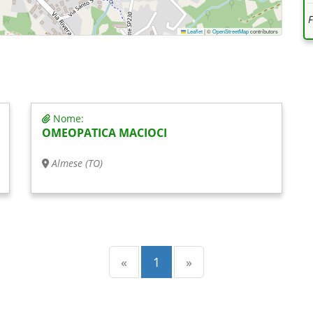
Leaflet
|
©
OpenStreetMap
contributors
Nome:
OMEOPATICA MACIOCI
Almese (TO)
Precedente
(current)
Successiva
«
1
»