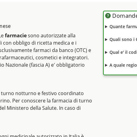
Domande 
lmese
Quante farma
 Le
farmacie
sono autorizzate alla
Quali sono i
li con obbligo di ricetta medica e i
clusivamente farmaci da banco (OTC) e
Qual e' il co
rafarmaceutici, cosmetici e integratori.
io Nazionale (fascia A) e' obbligatorio
A quale regi
 turno notturno e festivo coordinato
orino. Per conoscere la farmacia di turno
del Ministero della Salute. In caso di
i ogni medicinale autorizzato in Italia è