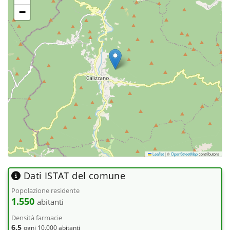
−
Leaflet
|
©
OpenStreetMap
contributors
Dati ISTAT del comune
Popolazione residente
1.550
abitanti
Densità farmacie
6,5
ogni 10.000 abitanti