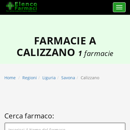
Apri 
elencofarmaci.it
FARMACIE A
CALIZZANO
1
farmacie
Home
Regioni
Liguria
Savona
Calizzano
Cerca farmaco: