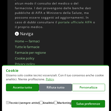
alcun modo il consulto del medico o del
farmacista. I dati provengono dalle banche dati
pubbliche di AIFA e Ministero della Salute, ma
possono essere soggetti ad aggiornamenti. In
caso di dubbi consultare il
portale ufficiale AIFA
o
il proprio medico.
Naviga
Home — farmaci
Tutte le farmacie
Farmacie per regione
Cookie policy
Privacy policy
Dichiarazione di accessibilita'
Cookie
Usiamo solo cookie tecnici essenziali. Con il tuo consenso anche cookie
Preferenze cookie
analitici. Niente profilazione.
Policy
.
Accetta tutto
Rifiuta tutto
Personalizza
© 2026 elencofarmaci.it | Dati farmaci:
AIFA
(CC-BY 4.0) | Dati farmacie:
Ministero della
Salute
(CC-BY 4.0)
Tecnici (sempre attivi)
Analitici
Marketing
Salva preferenze