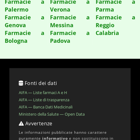
Farmacie a
Farmacie a
Farmacie a
Palermo
Verona
Parma
Farmacie a
Farmacie a
Farmacie a
Genova
Messina
Reggio
Farmacie a
Farmacie a
Calabria
Bologna
Padova
Fonti dei dati
AIFA — Liste farmaci A e H
AIFA — Liste di trasparenza
AIFA — Banca Dati Medicinali
Ministero della Salute — Open Data
Avvertenze
Le informazioni pubblicate hanno carattere
puramente
informativo
e non sostituiscono in