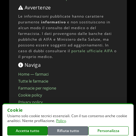
Avvertenze
Le informazioni pubblicate hanno carattere
puramente
informativo
e non sostituiscono in
alcun modo il consulto del medico o del
farmacista. I dati provengono dalle banche dati
pubbliche di AIFA e Ministero della Salute, ma
possono essere soggetti ad aggiornamenti. In
caso di dubbi consultare il
portale ufficiale AIFA
o
il proprio medico.
Naviga
Home — farmaci
Tutte le farmacie
Farmacie per regione
Cookie policy
Privacy policy
Dichiarazione di accessibilita'
Cookie
Usiamo solo cookie tecnici essenziali. Con il tuo consenso anche cookie
Preferenze cookie
analitici. Niente profilazione.
Policy
.
Accetta tutto
Rifiuta tutto
Personalizza
© 2026 elencofarmaci.it | Dati farmaci:
AIFA