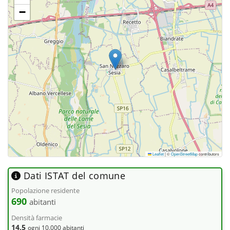
−
Leaflet
|
©
OpenStreetMap
contributors
Dati ISTAT del comune
Popolazione residente
690
abitanti
Densità farmacie
14,5
ogni 10.000 abitanti