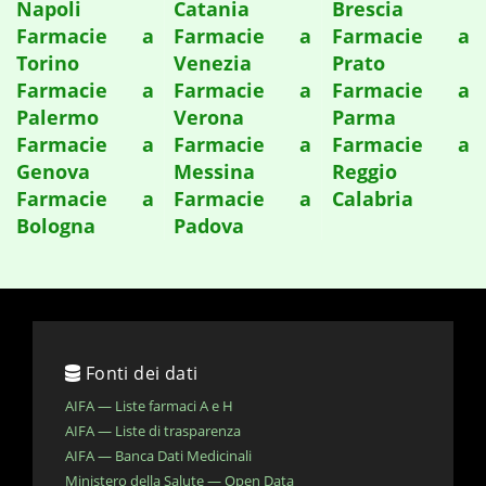
Napoli
Catania
Brescia
Farmacie a
Farmacie a
Farmacie a
Torino
Venezia
Prato
Farmacie a
Farmacie a
Farmacie a
Palermo
Verona
Parma
Farmacie a
Farmacie a
Farmacie a
Genova
Messina
Reggio
Farmacie a
Farmacie a
Calabria
Bologna
Padova
Fonti dei dati
AIFA — Liste farmaci A e H
AIFA — Liste di trasparenza
AIFA — Banca Dati Medicinali
Ministero della Salute — Open Data