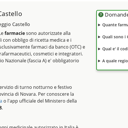
Castello
Domande 
eggio Castello
Quante farma
 Le
farmacie
sono autorizzate alla
Quali sono i 
li con obbligo di ricetta medica e i
clusivamente farmaci da banco (OTC) e
Qual e' il co
rafarmaceutici, cosmetici e integratori.
io Nazionale (fascia A) e' obbligatorio
A quale regi
rvizio di turno notturno e festivo
ovincia di Novara. Per conoscere la
a
o l'app ufficiale del Ministero della
8
.
i ogni medicinale autorizzato in Italia è