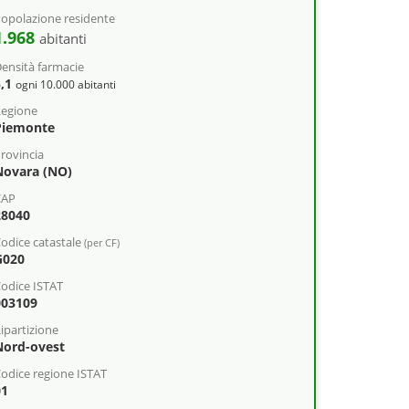
opolazione residente
1.968
abitanti
ensità farmacie
5,1
ogni 10.000 abitanti
egione
Piemonte
rovincia
Novara (NO)
CAP
28040
odice catastale
(per CF)
G020
odice ISTAT
003109
ipartizione
Nord-ovest
odice regione ISTAT
01