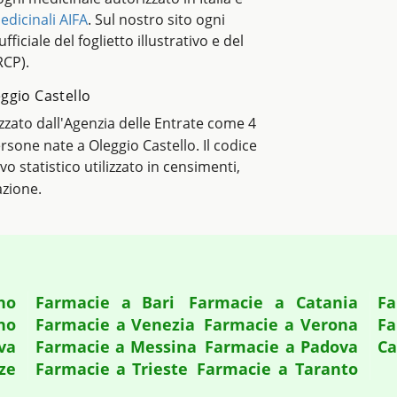
edicinali AIFA
. Sul nostro sito ogni
ficiale del foglietto illustrativo e del
RCP).
eggio Castello
lizzato dall'Agenzia delle Entrate come 4
persone nate a Oleggio Castello. Il codice
tivo statistico utilizzato in censimenti,
azione.
no
Farmacie a Bari
Farmacie a Catania
Fa
no
Farmacie a Venezia
Farmacie a Verona
Fa
va
Farmacie a Messina
Farmacie a Padova
Ca
ze
Farmacie a Trieste
Farmacie a Taranto