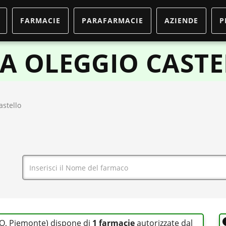
FARMACIE
PARAFARMACIE
AZIENDE
P
A OLEGGIO CAST
astello
NO, Piemonte) dispone di
1 farmacie
autorizzate dal