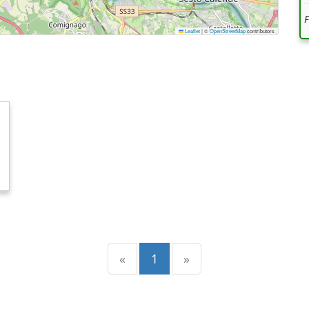
Leaflet
|
©
OpenStreetMap
contributors
Precedente
(current)
Successiva
«
1
»