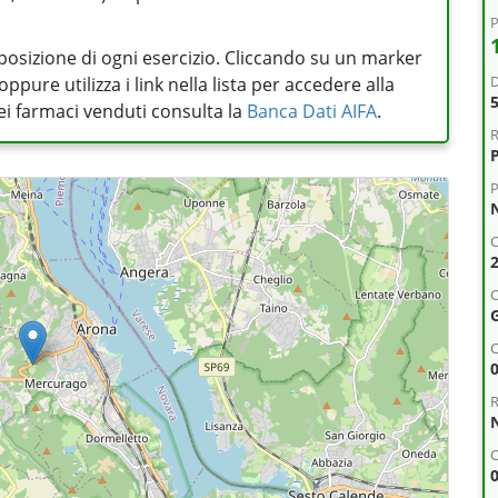
P
posizione di ogni esercizio. Cliccando su un marker
D
pure utilizza i link nella lista per accedere alla
 dei farmaci venduti consulta la
Banca Dati AIFA
.
R
P
C
C
R
C