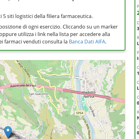
P
5 siti logistici della filiera farmaceutica.
D
posizione di ogni esercizio. Cliccando su un marker
pure utilizza i link nella lista per accedere alla
R
 dei farmaci venduti consulta la
Banca Dati AIFA
.
L
P
C
C
R
C