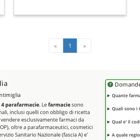
Precedente
(current)
Successiva
«
1
»
lia
Domande 
ntimiglia
Quante farma
e
4 parafarmacie
. Le
farmacie
sono
Quali sono i 
ali, inclusi quelli con obbligo di ricetta
vendere esclusivamente farmaci da
Qual e' il co
OP), oltre a parafarmaceutici, cosmetici
rvizio Sanitario Nazionale (fascia A) e'
A quale regi