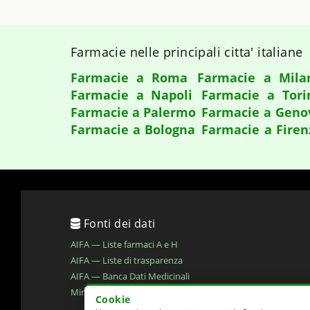
Farmacie nelle principali citta' italiane
Farmacie a Roma
Farmacie a Mila
Farmacie a Napoli
Farmacie a Tori
Farmacie a Palermo
Farmacie a Geno
Farmacie a Bologna
Farmacie a Firen
Fonti dei dati
AIFA — Liste farmaci A e H
AIFA — Liste di trasparenza
AIFA — Banca Dati Medicinali
Ministero della Salute — Open Data
Cookie