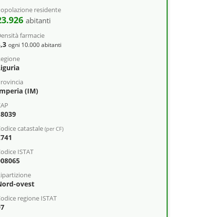
opolazione residente
23.926
abitanti
ensità farmacie
3,3
ogni 10.000 abitanti
egione
iguria
rovincia
Imperia (IM)
CAP
18039
odice catastale
(per CF)
L741
odice ISTAT
008065
ipartizione
Nord-ovest
odice regione ISTAT
07