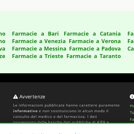
no
Farmacie a Bari
Farmacie a Catania
Fa
no
Farmacie a Venezia
Farmacie a Verona
Fa
va
Farmacie a Messina
Farmacie a Padova
Ca
ze
Farmacie a Trieste
Farmacie a Taranto
Avvertenze
Le informazioni pubblicate hanno carattere puramente
H
informativo
e non sostituiscono in alcun modo il
Tu
consulto del medico o del farmacista. I dati
Fa
provengono dalle banche dati pubbliche di AIFA e
Co
Ministero della Salute, ma possono essere soggetti ad
Pr
aggiornamenti. In caso di dubbi consultare il
portale