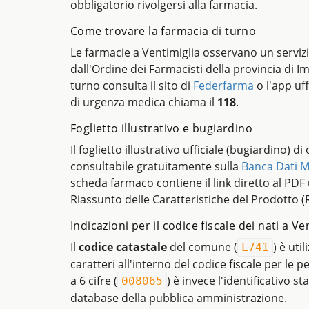
obbligatorio rivolgersi alla farmacia.
Come trovare la farmacia di turno
Le farmacie a Ventimiglia osservano un serviz
dall'Ordine dei Farmacisti della provincia di I
turno consulta il sito di
Federfarma
o l'app uff
di urgenza medica chiama il
118
.
Foglietto illustrativo e bugiardino
Il foglietto illustrativo ufficiale (bugiardino) d
consultabile gratuitamente sulla
Banca Dati M
scheda farmaco contiene il link diretto al PDF uf
Riassunto delle Caratteristiche del Prodotto (
Indicazioni per il codice fiscale dei nati a Ve
Il
codice catastale
del comune (
) è uti
L741
caratteri all'interno del codice fiscale per le 
a 6 cifre (
) è invece l'identificativo st
008065
database della pubblica amministrazione.