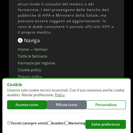
alcun modo il consulto del medico o del
farmacista. I dati provengono dalle banche dati
pubbliche di AIFA e Ministero della Salute, ma
possono essere soggetti ad aggiornamenti. In
caso di dubbi consultare il
portale ufficiale AIFA
o
il proprio medico.
Naviga
Home — farmaci
Tutte le farmacie
Farmacie per regione
Cookie policy
Privacy policy
Dichiarazione di accessibilita'
Cookie
Usiamo solo cookie tecnici essenziali. Con il tuo consenso anche cookie
Preferenze cookie
analitici. Niente profilazione.
Policy
.
Accetta tutto
Rifiuta tutto
Personalizza
© 2026 elencofarmaci.it | Dati farmaci:
AIFA
(CC-BY 4.0) | Dati farmacie:
Ministero della
Salute
(CC-BY 4.0)
Tecnici (sempre attivi)
Analitici
Marketing
Salva preferenze