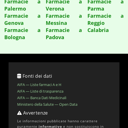
Farmacie a
Farmacie a
Farmacie a
Palermo
Verona
Parma
Farmacie a
Farmacie a
Farmacie a
Genova
Messina
Reggio
Farmacie a
Farmacie a
Calabria
Bologna
Padova
Fonti dei dati
AIFA — Liste farmaci A e H
AIFA — Liste di trasparenza
AIFA — Banca Dati Medicinali
Ministero della Salute — Open Data
Avvertenze
Le informazioni pubblicate hanno carattere
puramente
informativo
e non sostituiscono in