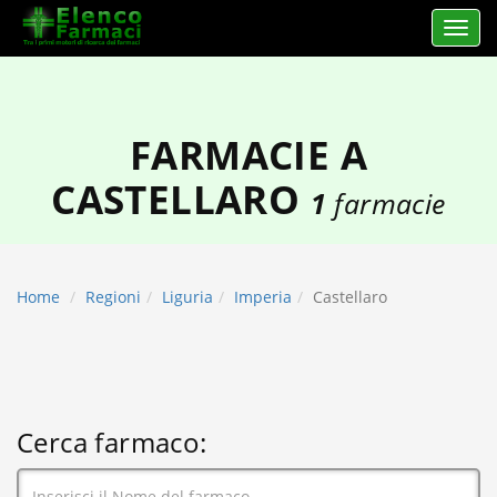
Apri 
elencofarmaci.it
FARMACIE A
CASTELLARO
1
farmacie
Home
Regioni
Liguria
Imperia
Castellaro
Cerca farmaco: