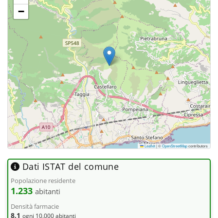
−
Leaflet
|
©
OpenStreetMap
contributors
Dati ISTAT del comune
Popolazione residente
1.233
abitanti
Densità farmacie
8,1
ogni 10.000 abitanti