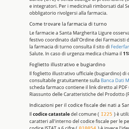
e integratori. Per i medicinali rimborsati dal Se
obbligatorio rivolgersi alla farmacia.
Come trovare la farmacia di turno
Le farmacie a Santa Margherita Ligure osserva
festivo coordinato dall'Ordine dei Farmacisti 
la farmacia di turno consulta il sito di
Federfa
Salute. In caso di urgenza medica chiama il
11
Foglietto illustrativo e bugiardino
Il foglietto illustrativo ufficiale (bugiardino) d
consultabile gratuitamente sulla
Banca Dati M
scheda farmaco contiene il link diretto al PDF uf
Riassunto delle Caratteristiche del Prodotto (
Indicazioni per il codice fiscale dei nati a 
Il
codice catastale
del comune (
) è uti
I225
caratteri all'interno del codice fiscale per le 
codice ISTAT a 6 cifre (
) è invece l'ide
010054