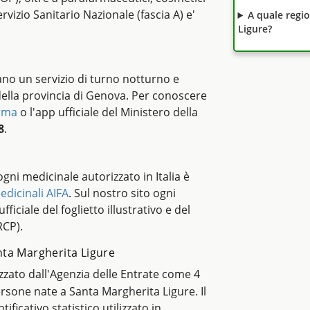
rvizio Sanitario Nazionale (fascia A) e'
A quale regi
Ligure?
no un servizio di turno notturno e
della provincia di Genova. Per conoscere
rma
o l'app ufficiale del Ministero della
8
.
i ogni medicinale autorizzato in Italia è
edicinali AIFA
. Sul nostro sito ogni
ficiale del foglietto illustrativo e del
RCP).
Santa Margherita Ligure
lizzato dall'Agenzia delle Entrate come 4
persone nate a Santa Margherita Ligure. Il
ntificativo statistico utilizzato in