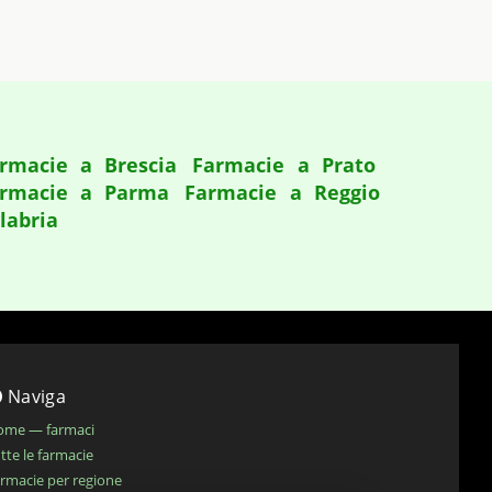
rmacie a Brescia
Farmacie a Prato
rmacie a Parma
Farmacie a Reggio
labria
Naviga
ome — farmaci
tte le farmacie
rmacie per regione