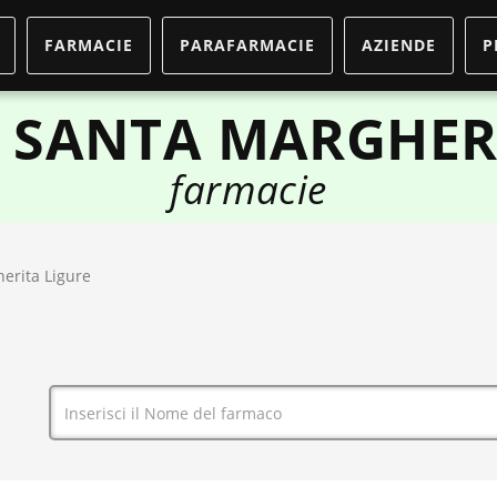
FARMACIE
PARAFARMACIE
AZIENDE
P
 SANTA MARGHER
farmacie
erita Ligure