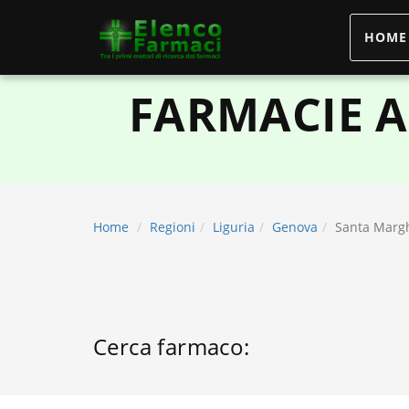
HOME
elencofarmaci.it
FARMACIE A
Home
Regioni
Liguria
Genova
Santa Margh
Cerca farmaco: