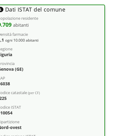
Dati ISTAT del comune
opolazione residente
9.709
abitanti
ensità farmacie
5,1
ogni 10.000 abitanti
egione
iguria
rovincia
Genova (GE)
CAP
16038
odice catastale
(per CF)
I225
odice ISTAT
010054
ipartizione
Nord-ovest