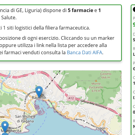
ncia di GE, Liguria) dispone di
5 farmacie
e
1
 Salute.
P
1 siti logistici della filiera farmaceutica.
D
posizione di ogni esercizio. Cliccando su un marker
pure utilizza i link nella lista per accedere alla
R
 dei farmaci venduti consulta la
Banca Dati AIFA
.
L
P
C
C
R