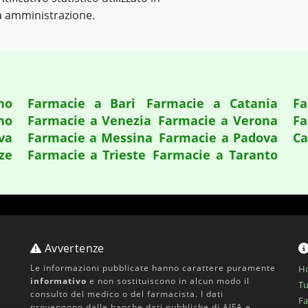
a amministrazione.
no
Farmacie a Bari
Farmacie a Catania
Fa
no
Farmacie a Venezia
Farmacie a Verona
Fa
va
Farmacie a Messina
Farmacie a Padova
Ca
ze
Farmacie a Trieste
Farmacie a Taranto
Avvertenze
Le informazioni pubblicate hanno carattere puramente
H
informativo
e non sostituiscono in alcun modo il
Tu
consulto del medico o del farmacista. I dati
Fa
provengono dalle banche dati pubbliche di AIFA e