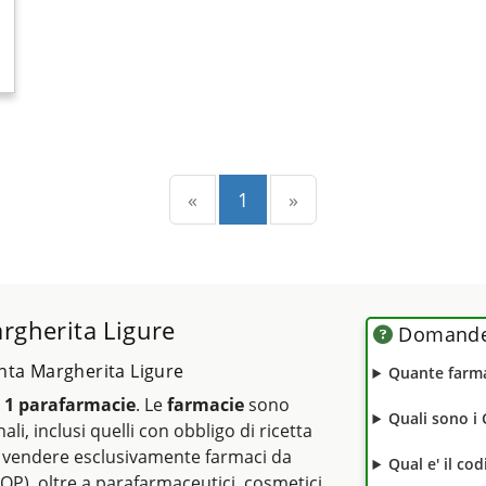
Precedente
(current)
Successiva
«
1
»
argherita Ligure
Domande 
anta Margherita Ligure
Quante farma
e
1 parafarmacie
. Le
farmacie
sono
Quali sono i
ali, inclusi quelli con obbligo di ricetta
vendere esclusivamente farmaci da
Qual e' il co
OP), oltre a parafarmaceutici, cosmetici