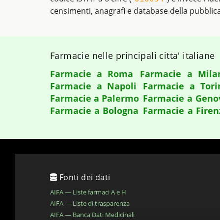
censimenti, anagrafi e database della pubblic
Farmacie nelle principali citta' italiane
Farmacie a Roma
Farmacie a Mila
Farmacie a Napoli
Farmacie a Tori
Farmacie a Palermo
Farmacie a Geno
Farmacie a Bologna
Farmacie a Firen
Fonti dei dati
AIFA — Liste farmaci A e H
AIFA — Liste di trasparenza
AIFA — Banca Dati Medicinali