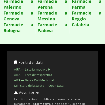
Farmacie a
Farmacie a
Farmacie a
Palermo
Verona
Parma
Farmacie a
Farmacie a
Farmacie a
Genova
Messina
Reggio
Farmacie a
Farmacie a
Calabria
Bologna
Padova
Fonti dei dati
AIFA — Liste farmaci A e H
AIFA — Liste di trasparenza
AIFA — Banca Dati Medicinali
Ministero della Salute — Open Data
Avvertenze
Le informazioni pubblicate hanno carattere
puramente
informativo
e non sostituiscono in