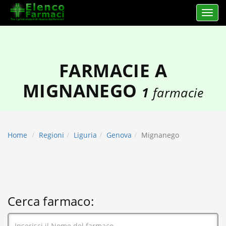
Apri 
elencofarmaci.it
FARMACIE A
MIGNANEGO
1
farmacie
Home
Regioni
Liguria
Genova
Mignanego
Cerca farmaco: