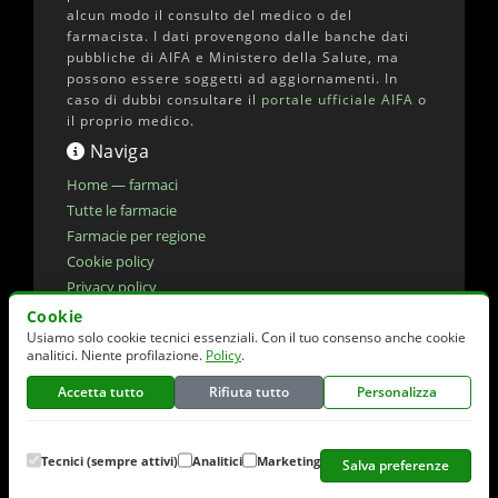
alcun modo il consulto del medico o del
farmacista. I dati provengono dalle banche dati
pubbliche di AIFA e Ministero della Salute, ma
possono essere soggetti ad aggiornamenti. In
caso di dubbi consultare il
portale ufficiale AIFA
o
il proprio medico.
Naviga
Home — farmaci
Tutte le farmacie
Farmacie per regione
Cookie policy
Privacy policy
Dichiarazione di accessibilita'
Cookie
Usiamo solo cookie tecnici essenziali. Con il tuo consenso anche cookie
Preferenze cookie
analitici. Niente profilazione.
Policy
.
Accetta tutto
Rifiuta tutto
Personalizza
© 2026 elencofarmaci.it | Dati farmaci:
AIFA
(CC-BY 4.0) | Dati farmacie:
Ministero della
Salute
(CC-BY 4.0)
Tecnici (sempre attivi)
Analitici
Marketing
Salva preferenze