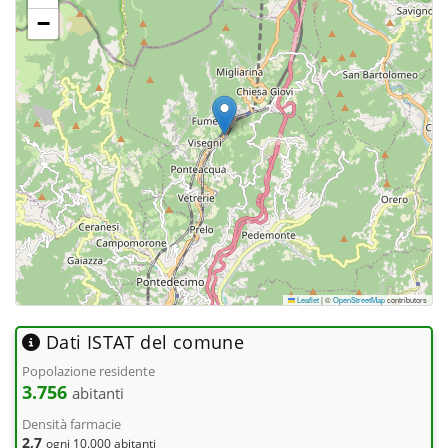
−
Leaflet
|
©
OpenStreetMap
contributors
Dati ISTAT del comune
Popolazione residente
3.756
abitanti
Densità farmacie
2,7
ogni 10.000 abitanti