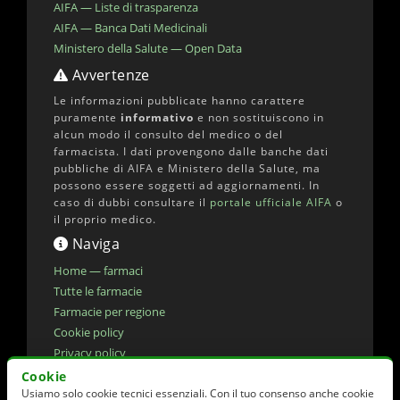
AIFA — Liste di trasparenza
AIFA — Banca Dati Medicinali
Ministero della Salute — Open Data
Avvertenze
Le informazioni pubblicate hanno carattere
puramente
informativo
e non sostituiscono in
alcun modo il consulto del medico o del
farmacista. I dati provengono dalle banche dati
pubbliche di AIFA e Ministero della Salute, ma
possono essere soggetti ad aggiornamenti. In
caso di dubbi consultare il
portale ufficiale AIFA
o
il proprio medico.
Naviga
Home — farmaci
Tutte le farmacie
Farmacie per regione
Cookie policy
Privacy policy
Dichiarazione di accessibilita'
Cookie
Usiamo solo cookie tecnici essenziali. Con il tuo consenso anche cookie
Preferenze cookie