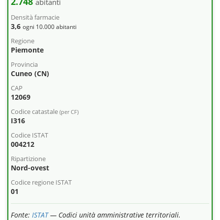
2.748
abitanti
Densità farmacie
3,6
ogni 10.000 abitanti
Regione
Piemonte
Provincia
Cuneo (CN)
CAP
12069
Codice catastale
(per CF)
I316
Codice ISTAT
004212
Ripartizione
Nord-ovest
Codice regione ISTAT
01
Fonte:
ISTAT
— Codici unità amministrative territoriali.