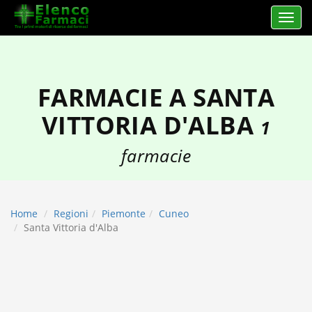
Apri 
elencofarmaci.it
FARMACIE A SANTA
VITTORIA D'ALBA
1
farmacie
Home
Regioni
Piemonte
Cuneo
Santa Vittoria d'Alba