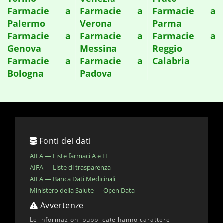
Farmacie a
Farmacie a
Farmacie a
Palermo
Verona
Parma
Farmacie a
Farmacie a
Farmacie a
Genova
Messina
Reggio
Farmacie a
Farmacie a
Calabria
Bologna
Padova
Fonti dei dati
AIFA — Liste farmaci A e H
AIFA — Liste di trasparenza
AIFA — Banca Dati Medicinali
Ministero della Salute — Open Data
Avvertenze
Le informazioni pubblicate hanno carattere