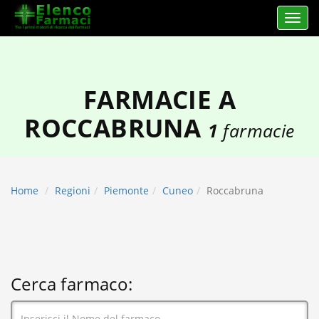
Apri 
elencofarmaci.it
FARMACIE A
ROCCABRUNA
1
farmacie
Home
Regioni
Piemonte
Cuneo
Roccabruna
Cerca farmaco: