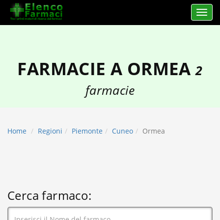
Apri 
elencofarmaci.it
FARMACIE A ORMEA
2
farmacie
Home
Regioni
Piemonte
Cuneo
Ormea
Cerca farmaco: