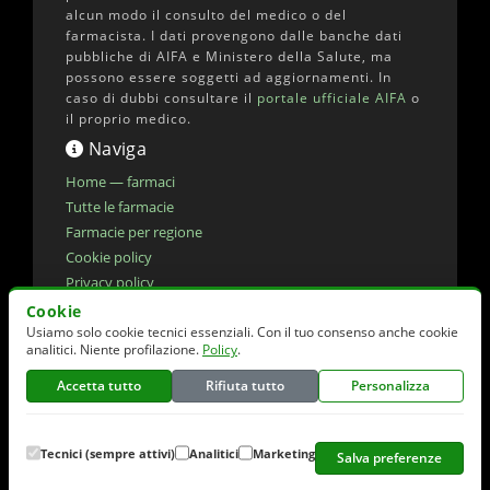
alcun modo il consulto del medico o del
farmacista. I dati provengono dalle banche dati
pubbliche di AIFA e Ministero della Salute, ma
possono essere soggetti ad aggiornamenti. In
caso di dubbi consultare il
portale ufficiale AIFA
o
il proprio medico.
Naviga
Home — farmaci
Tutte le farmacie
Farmacie per regione
Cookie policy
Privacy policy
Dichiarazione di accessibilita'
Cookie
Usiamo solo cookie tecnici essenziali. Con il tuo consenso anche cookie
Preferenze cookie
analitici. Niente profilazione.
Policy
.
Accetta tutto
Rifiuta tutto
Personalizza
© 2026 elencofarmaci.it | Dati farmaci:
AIFA
(CC-BY 4.0) | Dati farmacie:
Ministero della
Salute
(CC-BY 4.0)
Tecnici (sempre attivi)
Analitici
Marketing
Salva preferenze