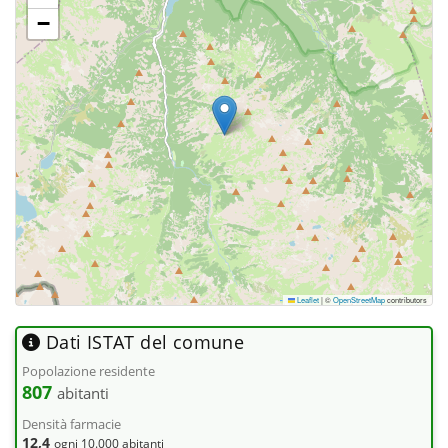
−
Leaflet
|
©
OpenStreetMap
contributors
Dati ISTAT del comune
Popolazione residente
807
abitanti
Densità farmacie
12,4
ogni 10.000 abitanti