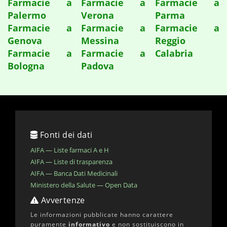
Farmacie a
Farmacie a
Farmacie a
Palermo
Verona
Parma
Farmacie a
Farmacie a
Farmacie a
Genova
Messina
Reggio
Farmacie a
Farmacie a
Calabria
Bologna
Padova
Fonti dei dati
AIFA — Liste farmaci A e H
AIFA — Liste di trasparenza
AIFA — Banca Dati Medicinali
Ministero della Salute — Open Data
Avvertenze
Le informazioni pubblicate hanno carattere
puramente
informativo
e non sostituiscono in