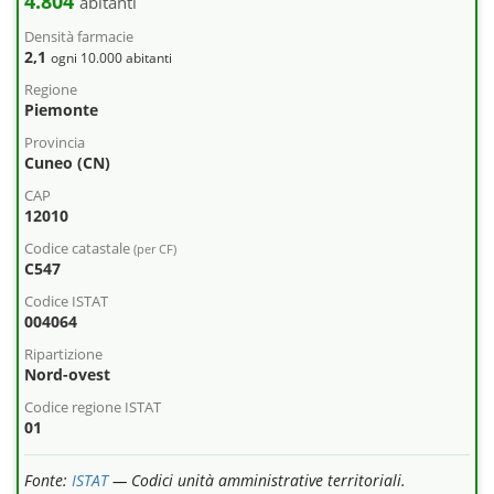
4.804
abitanti
Densità farmacie
2,1
ogni 10.000 abitanti
Regione
Piemonte
Provincia
Cuneo (CN)
CAP
12010
Codice catastale
(per CF)
C547
Codice ISTAT
004064
Ripartizione
Nord-ovest
Codice regione ISTAT
01
Fonte:
ISTAT
— Codici unità amministrative territoriali.