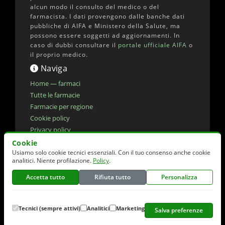
alcun modo il consulto del medico o del
farmacista. I dati provengono dalle banche dati
pubbliche di AIFA e Ministero della Salute, ma
possono essere soggetti ad aggiornamenti. In
caso di dubbi consultare il
portale ufficiale AIFA
o
il proprio medico.
Naviga
Home — farmaci
Tutte le farmacie
Farmacie per regione
Cookie policy
Privacy policy
Dichiarazione di accessibilita'
Cookie
Usiamo solo cookie tecnici essenziali. Con il tuo consenso anche cookie
Preferenze cookie
analitici. Niente profilazione.
Policy
.
Accetta tutto
Rifiuta tutto
Personalizza
© 2026 elencofarmaci.it | Dati farmaci:
AIFA
(CC-BY 4.0) | Dati farmacie:
Ministero della
Salute
(CC-BY 4.0)
Tecnici (sempre attivi)
Analitici
Marketing
Salva preferenze