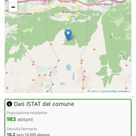
−
Leaflet
|
©
OpenStreetMap
contributors
Dati ISTAT del comune
Popolazione residente
983
abitanti
Densità farmacie
10,2
ogni 10.000 abitanti