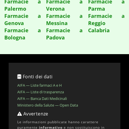
Farmacie a
Farmacie a
Farmacie a
Palermo
Verona
Parma
Farmacie a
Farmacie a
Farmacie a
Genova
Messina
Reggio
Farmacie a
Farmacie a
Calabria
Bologna
Padova
Fonti dei dati
AIFA — Liste farmaci A e H
AIFA — Liste di trasparenza
AIFA — Banca Dati Medicinali
Ministero della Salute — Open Data
Avvertenze
Le informazioni pubblicate hanno carattere
puramente
informativo
e non sostituiscono in