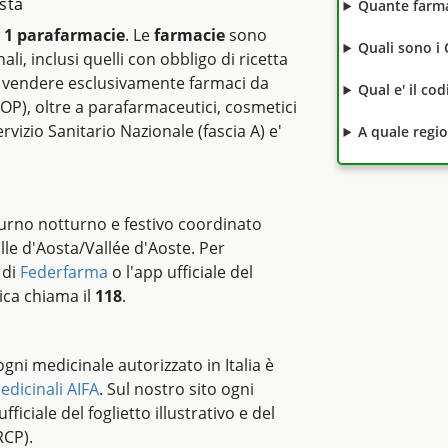
sta
Quante farma
e
1 parafarmacie
. Le
farmacie
sono
Quali sono i 
ali, inclusi quelli con obbligo di ricetta
vendere esclusivamente farmaci da
Qual e' il co
OP), oltre a parafarmaceutici, cosmetici
rvizio Sanitario Nazionale (fascia A) e'
A quale regi
turno notturno e festivo coordinato
alle d'Aosta/Vallée d'Aoste. Per
 di
Federfarma
o l'app ufficiale del
ica chiama il
118
.
i ogni medicinale autorizzato in Italia è
edicinali AIFA
. Sul nostro sito ogni
ficiale del foglietto illustrativo e del
RCP).