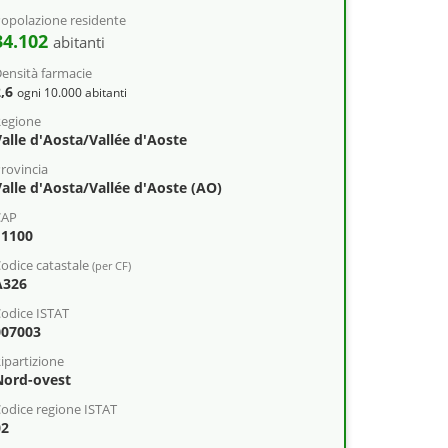
opolazione residente
34.102
abitanti
ensità farmacie
2,6
ogni 10.000 abitanti
egione
alle d'Aosta/Vallée d'Aoste
rovincia
alle d'Aosta/Vallée d'Aoste (AO)
CAP
11100
odice catastale
(per CF)
A326
odice ISTAT
007003
ipartizione
Nord-ovest
odice regione ISTAT
02