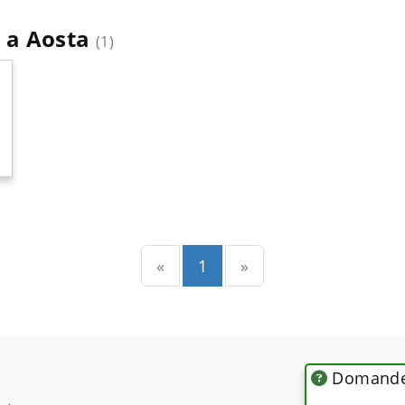
ci a Aosta
(1)
Precedente
(current)
Successiva
«
1
»
Domande 