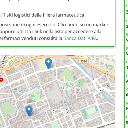
P
1 siti logistici della filiera farmaceutica.
D
posizione di ogni esercizio. Cliccando su un marker
pure utilizza i link nella lista per accedere alla
R
 dei farmaci venduti consulta la
Banca Dati AIFA
.
V
P
V
C
C
R
C