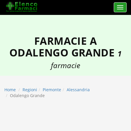
Apri 
elencofarmaci.it
FARMACIE A
ODALENGO GRANDE
1
farmacie
Home
Regioni
Piemonte
Alessandria
Odalengo Grande