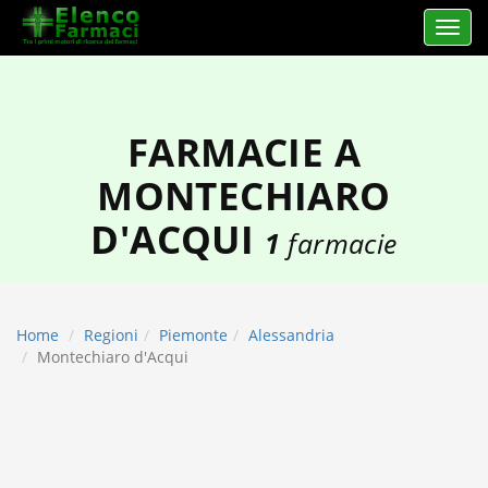
Apri 
elencofarmaci.it
FARMACIE A
MONTECHIARO
D'ACQUI
1
farmacie
Home
Regioni
Piemonte
Alessandria
Montechiaro d'Acqui