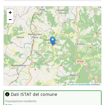
+
−
Leaflet
|
©
OpenStreetMap
contributors
Dati ISTAT del comune
Popolazione residente