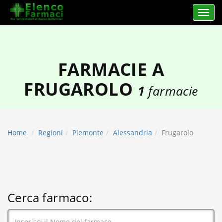
Apri 
elencofarmaci.it
FARMACIE A
FRUGAROLO
1
farmacie
Home
Regioni
Piemonte
Alessandria
Frugarolo
Cerca farmaco: