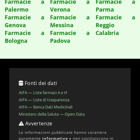
Farmacie a
Farmacie a
Farmacie a
Palermo
Verona
Parma
Farmacie a
Farmacie a
Farmacie a
Genova
Messina
Reggio
Farmacie a
Farmacie a
Calabria
Bologna
Padova
Fonti dei dati
AIFA — Liste farmaci A e H
AIFA — Liste di trasparenza
AIFA — Banca Dati Medicinali
Ministero della Salute — Open Data
Avvertenze
Le informazioni pubblicate hanno carattere
puramente
informativo
e non sostituiscono in