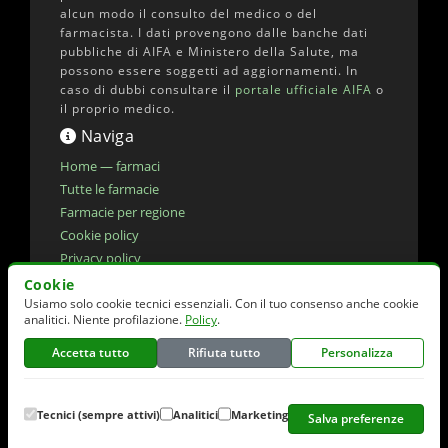
alcun modo il consulto del medico o del
farmacista. I dati provengono dalle banche dati
pubbliche di AIFA e Ministero della Salute, ma
possono essere soggetti ad aggiornamenti. In
caso di dubbi consultare il
portale ufficiale AIFA
o
il proprio medico.
Naviga
Home — farmaci
Tutte le farmacie
Farmacie per regione
Cookie policy
Privacy policy
Dichiarazione di accessibilita'
Cookie
Usiamo solo cookie tecnici essenziali. Con il tuo consenso anche cookie
Preferenze cookie
analitici. Niente profilazione.
Policy
.
Accetta tutto
Rifiuta tutto
Personalizza
© 2026 elencofarmaci.it | Dati farmaci:
AIFA
(CC-BY 4.0) | Dati farmacie:
Ministero della
Salute
(CC-BY 4.0)
Tecnici (sempre attivi)
Analitici
Marketing
Salva preferenze