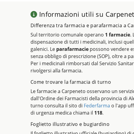
Informazioni utili su Carpene
Differenza tra farmacia e parafarmacia a C
Sul territorio comunale operano
1 farmacie
.
dispensazione di tutti i medicinali, inclusi quel
galenici. Le
parafarmacie
possono vendere es
senza obbligo di prescrizione (SOP), oltre a pa
Per i medicinali rimborsati dal Servizio Sanitar
rivolgersi alla farmacia.
Come trovare la farmacia di turno
Le farmacie a Carpeneto osservano un servizio
dall'Ordine dei Farmacisti della provincia di A
turno consulta il sito di
Federfarma
o l'app uff
di urgenza medica chiama il
118
.
Foglietto illustrativo e bugiardino
Il foglietto illustrativo ufficiale (bugiardino) d