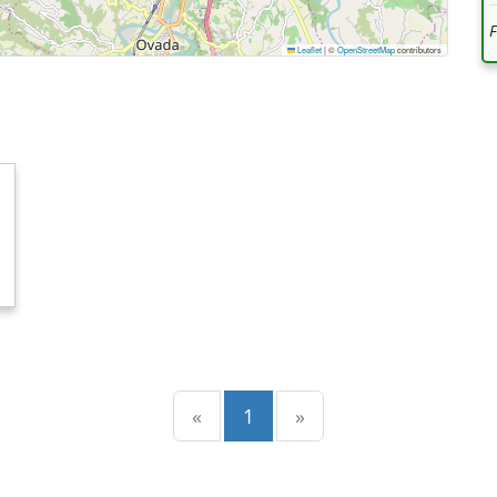
Leaflet
|
©
OpenStreetMap
contributors
Precedente
(current)
Successiva
«
1
»