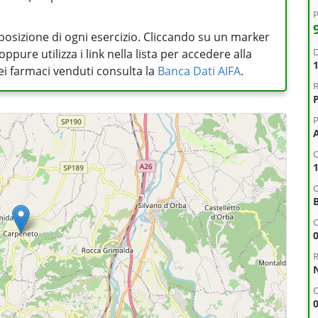
P
posizione di ogni esercizio. Cliccando su un marker
D
pure utilizza i link nella lista per accedere alla
 dei farmaci venduti consulta la
Banca Dati AIFA
.
R
P
A
C
C
R
C