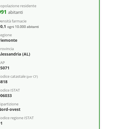
opolazione residente
991
abitanti
ensità farmacie
10,1
ogni 10.000 abitanti
egione
Piemonte
rovincia
lessandria (AL)
CAP
15071
odice catastale
(per CF)
B818
odice ISTAT
006033
ipartizione
Nord-ovest
odice regione ISTAT
01