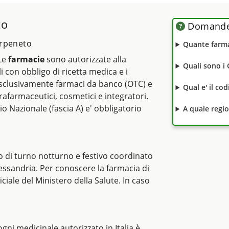
to
Domande 
arpeneto
Quante farma
 Le
farmacie
sono autorizzate alla
Quali sono i
li con obbligo di ricetta medica e i
clusivamente farmaci da banco (OTC) e
Qual e' il co
rafarmaceutici, cosmetici e integratori.
io Nazionale (fascia A) e' obbligatorio
A quale regi
 di turno notturno e festivo coordinato
lessandria. Per conoscere la farmacia di
iciale del Ministero della Salute. In caso
i ogni medicinale autorizzato in Italia è