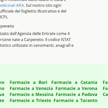
edicinali AIFA
. Sul nostro sito ogni
ficiale del foglietto illustrativo e del
RCP).
arpeneto
lizzato dall'Agenzia delle Entrate come 4
persone nate a Carpeneto. Il codice ISTAT
atistico utilizzato in censimenti, anagrafi e
no
Farmacie a Bari
Farmacie a Catania
Fa
no
Farmacie a Venezia
Farmacie a Verona
Fa
va
Farmacie a Messina
Farmacie a Padova
Ca
ze
Farmacie a Trieste
Farmacie a Taranto