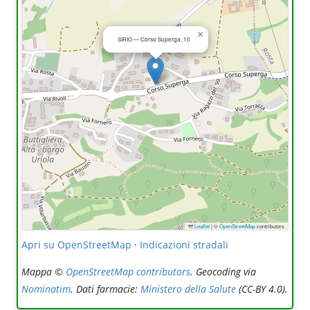
×
SIRIO — Corso Superga, 10
Leaflet
|
©
OpenStreetMap
contributors
Apri su OpenStreetMap
·
Indicazioni stradali
Mappa ©
OpenStreetMap contributors
. Geocoding via
Nominatim
. Dati farmacie:
Ministero della Salute
(CC-BY 4.0).