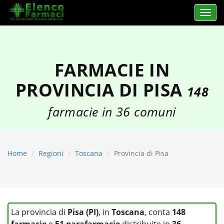
Apri 
elencofarmaci.it
FARMACIE IN
PROVINCIA DI PISA
148
farmacie in 36 comuni
Home
Regioni
Toscana
Provincia di Pisa
La provincia di
Pisa (PI)
, in
Toscana
, conta
148