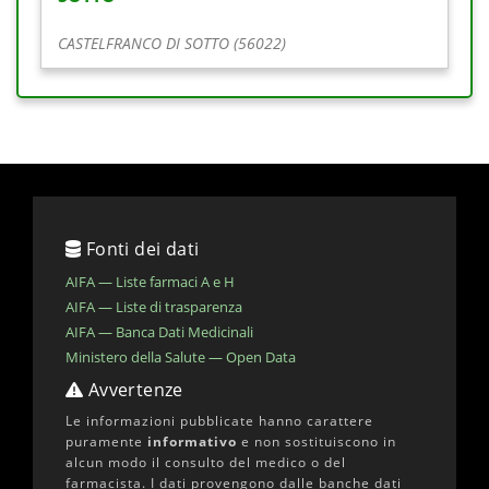
CASTELFRANCO DI SOTTO (56022)
Fonti dei dati
AIFA — Liste farmaci A e H
AIFA — Liste di trasparenza
AIFA — Banca Dati Medicinali
Ministero della Salute — Open Data
Avvertenze
Le informazioni pubblicate hanno carattere
puramente
informativo
e non sostituiscono in
alcun modo il consulto del medico o del
farmacista. I dati provengono dalle banche dati