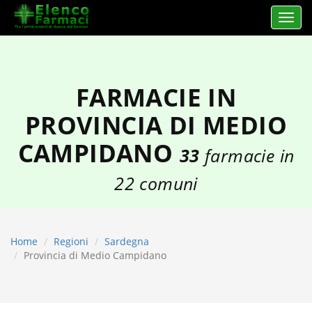
Apri 
elencofarmaci.it
FARMACIE IN
PROVINCIA DI MEDIO
CAMPIDANO
33
farmacie in
22 comuni
Home
Regioni
Sardegna
Provincia di Medio Campidano