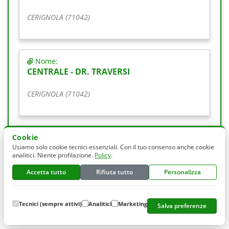
CERIGNOLA (71042)
Nome:
CENTRALE - DR. TRAVERSI
CERIGNOLA (71042)
Cookie
Nome:
Usiamo solo cookie tecnici essenziali. Con il tuo consenso anche cookie
CIBELLI ANGELO
analitici. Niente profilazione.
Policy
.
CERIGNOLA (71042)
Accetta tutto
Rifiuta tutto
Personalizza
Tecnici (sempre attivi)
Analitici
Marketing
Salva preferenze