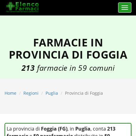
Apri 
elencofarmaci.it
FARMACIE IN
PROVINCIA DI FOGGIA
213
farmacie in 59 comuni
Home
Regioni
Puglia
Provincia di Foggia
La provincia di
Foggia (FG)
, in
Puglia
, conta
213